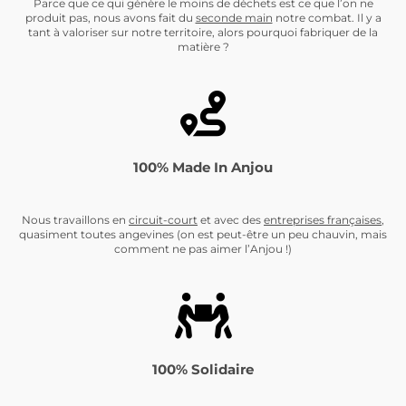
Parce que ce qui génère le moins de déchets est ce que l’on ne
produit pas, nous avons fait du
seconde main
notre combat. Il y a
tant à valoriser sur notre territoire, alors pourquoi fabriquer de la
matière ?
100% Made In Anjou
Nous travaillons en
circuit-cour
t
et avec des
entreprises françaises
,
quasiment toutes angevines (on est peut-être un peu chauvin, mais
comment ne pas aimer l’Anjou !)
100% Solidaire