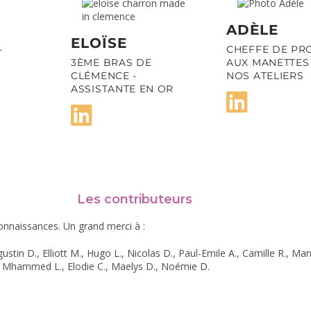
ADÈLE
ELOÏSE
-
CHEFFE DE PRO
3ÈME BRAS DE
AUX MANETTES
CLÉMENCE -
NOS ATELIERS
ASSISTANTE EN OR
Les contributeurs
connaissances. Un grand merci à :
stin D., Elliott M., Hugo L., Nicolas D., Paul-Emile A., Camille R., Mano
 B., Mhammed L., Elodie C., Maelys D., Noémie D.