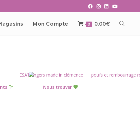
Magasins
Mon Compte
0.00
€
0
nts
Nous trouver