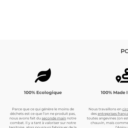
PO
100% Ecologique
100% Made I
Parce que ce qui génère le moins de
Nous travaillons en
cir
déchets est ce que l’on ne produit pas,
des
entreprises frança
nous avons fait du
seconde main
notre
toutes angevines (on es
combat. Il y a tant à valoriser sur notre
chauvin, mais comme
territoire, alors pourquoi fabriquer de la
l’Anjou 