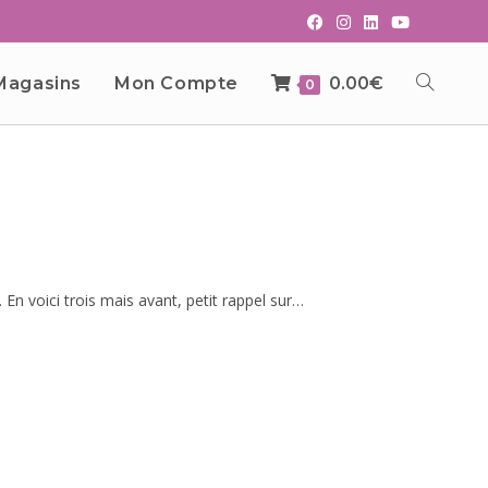
Magasins
Mon Compte
0.00
€
0
. En voici trois mais avant, petit rappel sur…