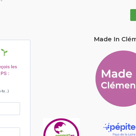
Made In Clé
!
eçois les
 PS :
tu...)