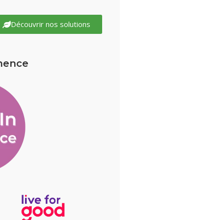
Découvrir nos solutions
mence