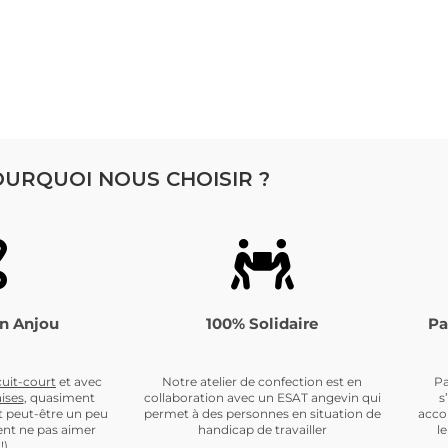
URQUOI NOUS CHOISIR ?
n Anjou
100% Solidaire
Pa
cuit-cour
t
et avec
Notre atelier de confection est en
Pa
ises
, quasiment
collaboration avec un ESAT angevin qui
s
t peut-être un peu
permet à des personnes en situation de
acco
nt ne pas aimer
handicap de travailler
l
!)