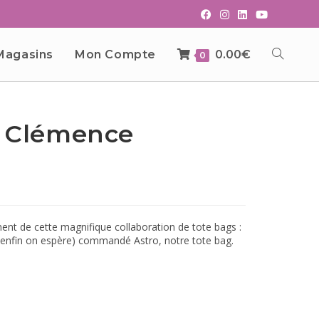
Magasins
Mon Compte
0.00
€
0
In Clémence
ement de cette magnifique collaboration de tote bags :
 (enfin on espère) commandé Astro, notre tote bag.