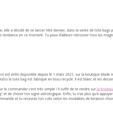
e, elle a décidé de se lancer l’été dernier, dans la vente de tote bags
rès tendance en ce moment. Tu peux d’ailleurs retrouver tous les mag
tro est enfin disponible depuis le 1 mars 2021, sur la boutique Made In
Astro le tote bag est fabriqué en tissu recyclé. Il est blanc et les des
r le commander c’est très simple ! Il suffit de te rendre sur
la boutiq
” et de choisir ton signe astrologique. Enfin, tu n’as plus qu’à appuyer
mmande et tu recevras ton colis selon les modalités de livraison chois