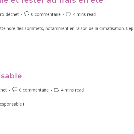
e et rester au frais en été
ro-déchet
0 commentaire
4 mins read
teindre des sommets, notamment en raison de la climatisation. Cepend
nsable
chet
0 commentaire
4 mins read
esponsable !