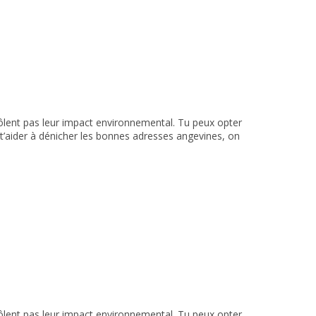
trôlent pas leur impact environnemental. Tu peux opter
 t’aider à dénicher les bonnes adresses angevines, on
trôlent pas leur impact environnemental. Tu peux opter