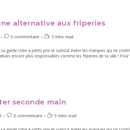
ne alternative aux friperies
0 commentaire
3 mins read
e sa garde robe à petits prix et surtout éviter les marques qui ne con
tives encore plus responsables comme les friperies de ta ville ! Pour
heter seconde main
t
0 commentaire
5 mins read
e sa garde robe à petits prix et surtout éviter les marques qui ne con