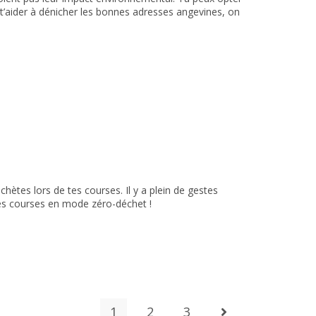
 t’aider à dénicher les bonnes adresses angevines, on
hètes lors de tes courses. Il y a plein de gestes
des courses en mode zéro-déchet !
1
2
3