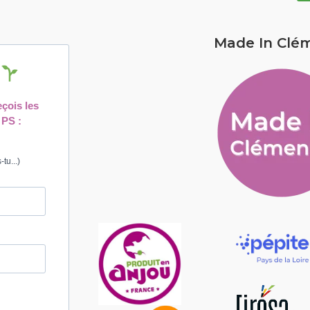
Made In Clé
!
eçois les
 PS :
tu...)