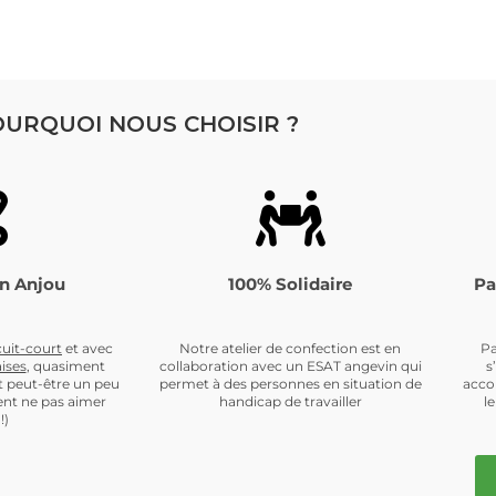
URQUOI NOUS CHOISIR ?
n Anjou
100% Solidaire
Pa
cuit-cour
t
et avec
Notre atelier de confection est en
Pa
ises
, quasiment
collaboration avec un ESAT angevin qui
s
t peut-être un peu
permet à des personnes en situation de
acco
nt ne pas aimer
handicap de travailler
l
!)