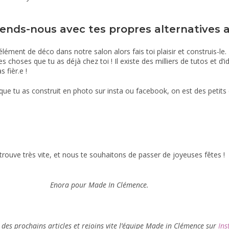
prends-nous avec tes propres alternatives a
lément de déco dans notre salon alors fais toi plaisir et construis-le.
es choses que tu as déjà chez toi ! Il existe des milliers de tutos et d’i
 fièr.e !
que tu as construit en photo sur insta ou facebook, on est des petits
trouve très vite, et nous te souhaitons de passer de joyeuses fêtes !
Enora pour Made In Clémence.
) des prochains articles et rejoins vite l’équipe Made in Clémence sur
Ins