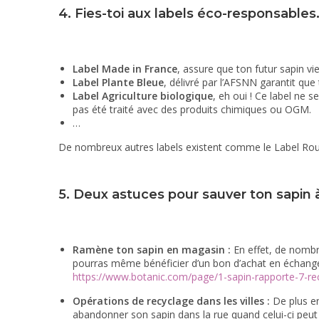
4. Fies-toi aux labels éco-responsables
Label Made in France
, assure que ton futur sapin vi
Label Plante Bleue
, délivré par l’AFSNN garantit qu
Label Agriculture biologique
, eh oui ! Ce label ne 
pas été traité avec des produits chimiques ou OGM.
…
De nombreux autres labels existent comme le Label Rouge
5. Deux astuces pour sauver ton sapin à
Ramène ton sapin en magasin :
En effet, de nombr
pourras même bénéficier d’un bon d’achat en échange,
https://www.botanic.com/page/1-sapin-rapporte-7-re
Opérations de recyclage dans les villes :
De plus en
abandonner son sapin dans la rue quand celui-ci peut 