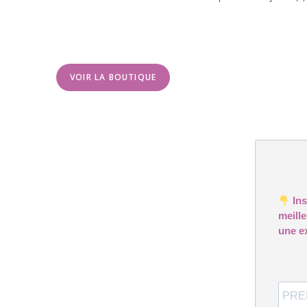
VOIR LA BOUTIQUE
Ins
meill
une e