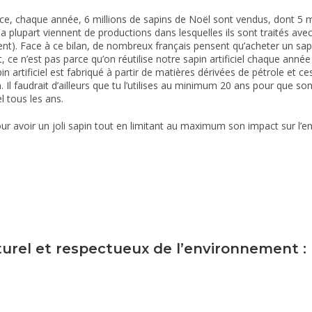
nce, chaque année, 6 millions de sapins de Noël sont vendus, dont 5 mi
s la plupart viennent de productions dans lesquelles ils sont traités a
nt). Face à ce bilan, de nombreux français pensent qu’acheter un sapin 
et, ce n’est pas parce qu’on réutilise notre sapin artificiel chaque année
in artificiel est fabriqué à partir de matières dérivées de pétrole et 
n. Il faudrait d’ailleurs que tu l’utilises au minimum 20 ans pour que 
l tous les ans.
r avoir un joli sapin tout en limitant au maximum son impact sur l’
turel et respectueux de l’environnement :