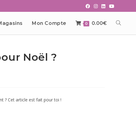
Magasins
Mon Compte
0.00
€
0
our Noël ?
 Cet article est fait pour toi !