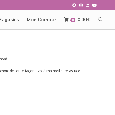
Magasins
Mon Compte
0.00
€
0
 read
choix de toute façon). Voilà ma meilleure astuce