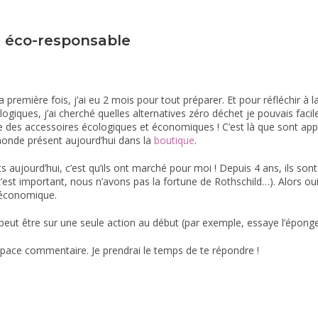
t éco-responsable
emière fois, j’ai eu 2 mois pour tout préparer. Et pour réfléchir à la
ogiques, j’ai cherché quelles alternatives zéro déchet je pouvais fa
e des accessoires écologiques et économiques ! C’est là que sont ap
 monde présent aujourd’hui dans la
boutique
.
 aujourd’hui, c’est qu’ils ont marché pour moi ! Depuis 4 ans, ils sont
’est important, nous n’avons pas la fortune de Rothschild…). Alors oui
qu’économique.
peut être sur une seule action au début (par exemple, essaye l’éponge l
space commentaire. Je prendrai le temps de te répondre !