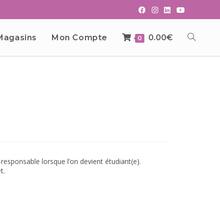
Magasins
Mon Compte
0.00
€
0
responsable lorsque l’on devient étudiant(e).
t.